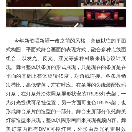
今年新歌唱新疆一改之前的风格，突破以往的平面
式构图、平面式舞台画面的表现方式，融合多种点线面
组合，以发光、反光、亚光等多种材质来精心设计展
现。舞台整体以条屏的形式展现，只是现在的条屏是在
平面的基础上整体旋转45度，对角线连接。各条屏鳞
次栉比，高低错落，左右呼应。在条屏的边缘装配数码
灯条，在灯条外沿依照条屏形状安装TRUSS灯光架，一
为灯光提供可吊挂位置，另一方面可变色TRUSS架，也
形成舞台景片的造型的一部分。舞台主屏部分依托舞美
灯箱造型来展现，整体以圆形画面来展现视频内容。舞
美灯箱内部有DMX可控灯带，外形由反光的雷射效